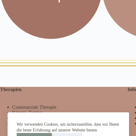
Therapien
Info
Craniosacrale Therapie
Kinesio-Taping
Fußreflexzonentherapie
Schröpfen
Wir verwenden Cookies, um sicherzustellen, dass wir Ihnen
Darmgesundheit
die beste Erfahrung auf unserer Website bieten.
Ohrakupunktur