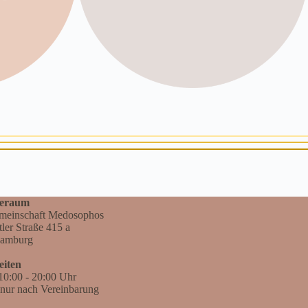
ieraum
emeinschaft Medosophos
tler Straße 415 a
amburg
eiten
0:00 - 20:00 Uhr
nur nach Vereinbarung