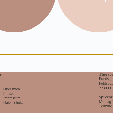
s
Therap
Praxisg
Fuhlsbüt
22309 H
Über mich
Preise
Sprechz
Impressum
Montag 1
Datenschutz
Termine 