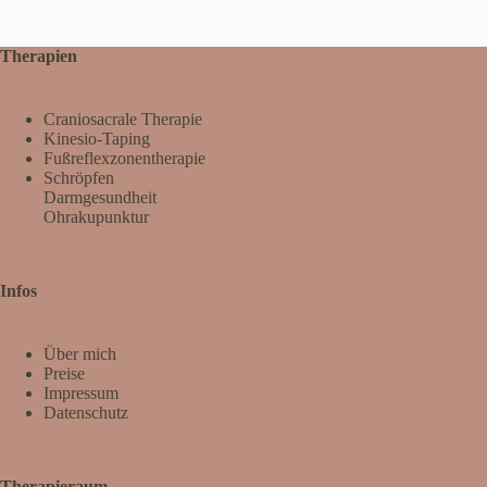
Therapien
Craniosacrale Therapie
Kinesio-Taping
Fußreflexzonentherapie
Schröpfen
Darmgesundheit
Ohrakupunktur
Infos
Über mich
Preise
Impressum
Datenschutz
Therapieraum